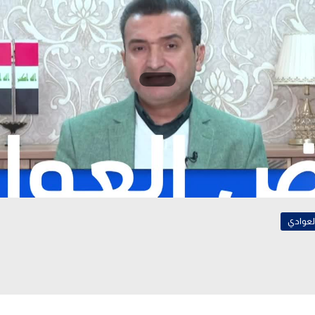
لعوادي