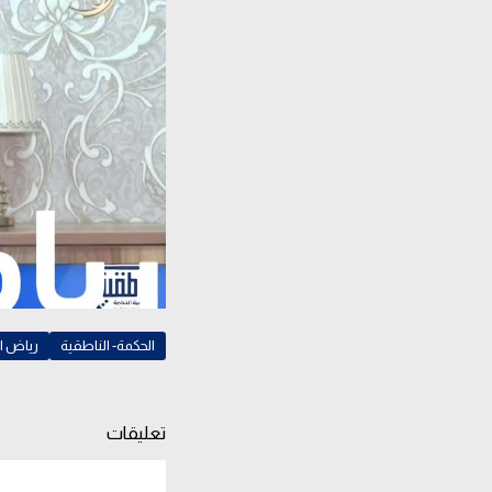
الحكمة- الناطقية
رياض ا
تعليقات