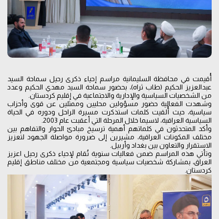
أُقيمت في محافظة السليمانية مراسم إحياء ذكرى رحيل سماحة السيد
عبدالعزيز الحكيم (طاب ثراه)، بحضور سماحة السيد مهدي الحكيم وعدد
من الشخصيات السياسية والإدارية والاجتماعية في إقليم كردستان.
وشهدت الفعالية حضور مسؤولين محليين وممثلين عن قوى وأحزاب
سياسية، حيث أُلقيت كلمات استذكرت مسيرة الراحل ودوره في الحياة
السياسية العراقية، لاسيما خلال المرحلة التي أعقبت عام 2003.
وأكد المتحدثون في كلماتهم أهمية ترسيخ مبادئ الحوار والتفاهم بين
مختلف المكونات العراقية، مشيرين إلى ضرورة مواصلة الجهود لتعزيز
الاستقرار والتعاون بين بغداد وأربيل.
وتأتي هذه المراسم ضمن فعاليات سنوية تُقام لإحياء ذكرى رحيل اعزيز
العراق، بمشاركة شخصيات سياسية ومجتمعية من مختلف مناطق إقليم
كردستان.