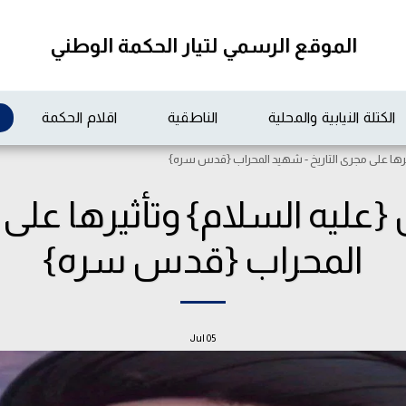
الموقع الرسمي لتيار الحكمة الوطني
الكتلة النيابية والمحلية
الناطقية
اقلام الحكمة
يرها على مجرى التاريخ - شهيد المحراب {قدس سره}
{عليه السلام} وتأثيرها على 
المحراب {قدس سره}
Jul
05