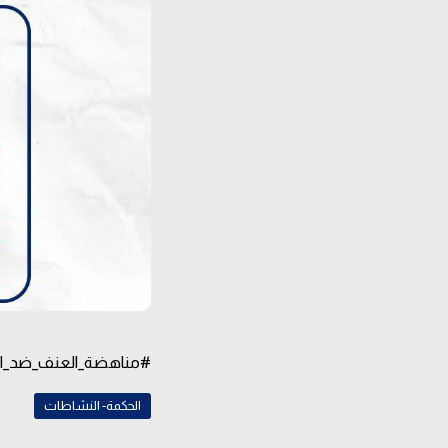
#مناهضة_العنف_ضد_ال
الحكمة- النشاطات