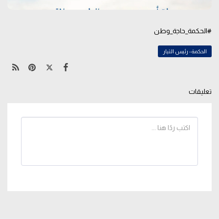
#الحكمة_حاجة_وطن
الحكمة- رئيس التيار
تعليقات