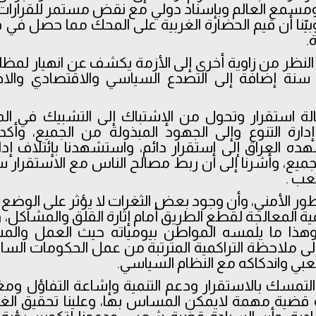
مسمع العالم وبإسناد دولي مع نقض مستمر للقرارات 
بيّنا أن قيم الحضارة الغربية على المحك مما حصل 
.
ن النظر من زاوية أخرى إلى الأزمة يكشف عن انهيار لمظل
نة إضافة إلى التصدع السياسي والاقتصادي والاجت
لة استقرار وتحول من الإشتباك إلى التشبيك في المس
دارة التنوع وإلى الجهود المبذولة من الجميع، وأك
ده العراق إلى استقرار دائم، واستشهدنا بإئتلاف إدارة 
جميع، وأشرنا إلى أن ربط مصالح الناس مع الاستقرار 
عب .
لتطور الأمني، وأن وجود بعض الثغرات لا يؤثر على الوضع 
ة المعالجة لقطع الطريق أمام إثارة القلق والمشاكل، وأ
 وهذا ما يلمسه المواطن بيومياته حيث العمل والمش
 إلى ملاحظة التراكمية المترتبة من عمل الحكومات السابق
بي واندكاكه مع النظام السياسي.
 التمسك بالاستقرار ودعم التنمية وإشاعة التفاؤل ومغا
ادة قضية مهمة لايمكن المساس بها، وعلينا تحقيق ال