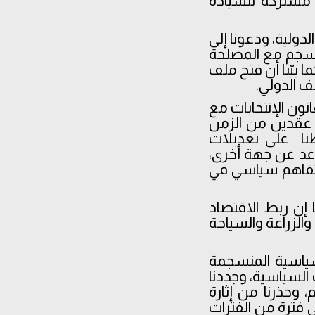
 مشتركة للسيادة
د 86 دولة أشبه بالوصاية الدولية، ودعونا إلى
 ينسجم مع المصلحة
ا بيّنا أن فتح ملف
ف الدولي.
انون الإنتخابات مع
 عقدين من الزمن
ظنا على تعديلات
د عن جهة أخرى،
جود تفاهم سياسي في
ا إن ربط الاقتصاد
والزراعة والسياحة
لسياسية المنسجمة
 السياسية، وجددنا
وحذرنا من إثارة
ي فترة من الفترات