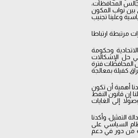
جالس المحافظات،
ي بين نواب المكون
سية وعلينا تجنيب
رات مرتبطة ارتباطا
لاتحادية وحكومة
 في حل الإشكالات
لس المحافظات فترة
اق كفيلة بمعالجة
نا أهمية أن تكون
ا إن قانون النفط
صولا إلى الغايات
 التمثيل، وأكدنا
ام السياسي على
ه من دور في دعم