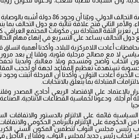
ادية، وأن السيادة قضية شعب، ودعونا لتكوين رؤية
- دعونا لإنهاء مهمة التحالف الدولي، وبيّنا أن وجو
ء، والأمر الثاني فتح علاقة ثنائية مع دول التحالف بما
ى تعزيز الثقة المتبادلة بين مكونات المجتمع العراقي، كم
مع دول التحالف يساعد على التسريع في إنهاء مهام التحال
محافظات أعادت اللامركزية للبلاد، وأكدنا أهمية اتساق ق
ياسي لا مع مصالح مرحلية فئوية، وقلنا إن بعد مرور
ن انتخاب واضح ومنسجم وبلا مغالبة، وأبدينا تحف
سوبة تستهدف تعظيم المقاعد لجهة أو لحجب المقاع
ابات الأخيرة أعادت التوازن، وأكدنا أن المرحلة أثبتت و
ار بالاعتماد على الإقتصاد الريعي أحادي المصدر وقلن
 أم آجلة، ودعونا لخماسية القطاعات الانتاجية، الصناعة 
جيا
ة السياسية قائمة على الالتزام بالدستور والاتفاقات ا
 الحكومة على الإلتزام بالبرنامج الحكومي والاتفاقات
اب رئيس مجلس النواب لتطمين المكون السني الكريم، 
ر انتخاب رئيس جديد لمجلس النواب، وقلنا إن التأجيل ف