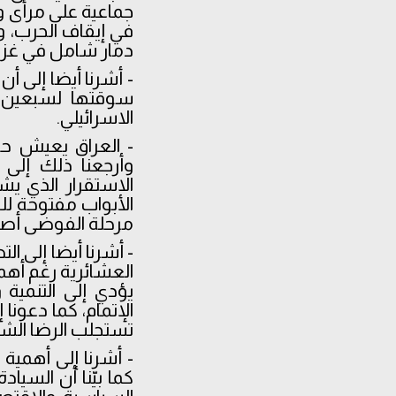
جماعية على مرأى و
في إيقاف الحرب، و
دمار شامل في غزة
- أشرنا أيضا إلى أ
سوقتها لسبعين س
الاسرائيلي.
- العراق يعيش حا
وأرجعنا ذلك إلى إ
الاستقرار الذي يشه
الأبواب مفتوحة لل
مرحلة الفوضى أص
- أشرنا أيضا إلى ا
العشائرية رغم أهمي
يؤدي إلى التنمية
الإتمام، كما دعونا
تستجلب الرضا الشع
- أشرنا إلى أهمية
كما بيّنا أن السي