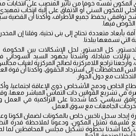
المكون نفسه خوفا من تأثير المنصب على انتخابات م
اخلي للمكون السني أو الاتفاق على آلية انتخاب تمهيد
 توافقي يحفظ جميع الأطراف، وأكدنا أن القضية سيا
 الخوض فيها.
آفة بأبعاد متعددة تحتاج إلى بنى تحتية، وقلنا إن المخد
بة التي نسمعها ببلدنا.
الدستور، كل الدستور، لحل الإشكالات بين الحكومة ا
لى تنازلات متبادلة، وأشدنا بجهود السيد السوداني
 وأرجعنا تراجع اللامركزية لصالح المركزية لغياب مجا
لس المحافظات إلى استرداد الحقوق، وأكدنا أن قوة العر
لتدخلات مع دول الجوار.
قطاع الخاص ودمج الأشخاص ذوي الإعاقة اجتماعيا، وأكد
رة في تشريع القوانين ذات التماس المباشر معها، وقلن
توافق سياسي، كما شددنا على التراكمية في العمل و
رجات الجامعات مع سوق العمل.
 إيجاد سجل ناخبين خاص بالمكونات لضمان الكوتا وعدالة
 فلسفة تمثيل المكون، ودعونا لملاحظة قدرة النظ
ت، كما أشدنا بخطوة تشكيل مجلس المحافظين لما ل
أيضا لصندوق الأجيال.