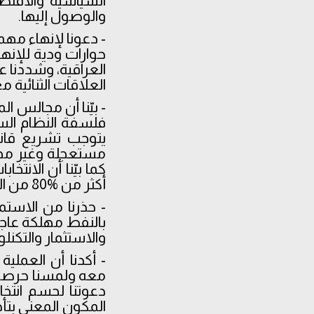
السياسية والاقتص
والوصول إليها.
حوارات ودية للإنها
العراقية، وشددنا عل
العلاقات الثنائية 
- بيّنا أن مجالس ال
فلسفة النظام الس
يتوجب تشريع قانو
مستعجلة وغير مح
كما بيّنا أن الانتخ
أكثر من 80‎%‎ من الالتزامات المتبادلة بما يتعلق بالانتخابات.
- حذرنا من الاستمر
بالنفط مهلكة عاجلة
والاستثمار والتكنلو
- أكدنا أن العملي
معه ولمسنا حرصا من
دعوتنا لحسم انتخ
المكون المعني بتأخ