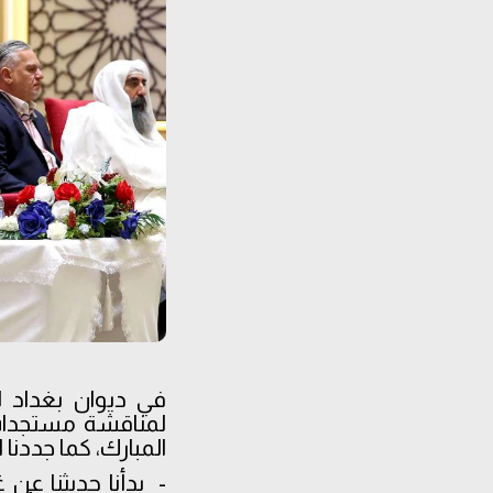
في ديوان بغداد لل
لمناقشة مستجدات 
المبارك، كما جددنا 
- بدأنا حديثنا عن