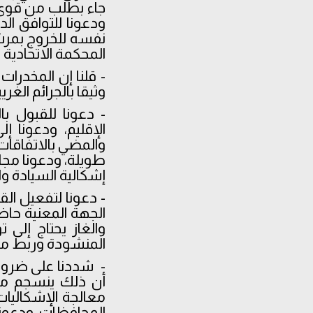
جاء بطلب من قوى 
ودعونا للتوافق الد
نفسه للخروج بمرشح
المحكمة الاتحادية
- قلنا إن المخدرات 
وثيقا بالجرائم الغري
- دعونا للقبول ب
الإقليم، ودعونا إ
والمضي بالاتفاقات،
طويلة، ودعونا مجا
إشكالية السيادة وا
- دعونا لتفعيل ال
الجهة المعنية حاض
والغاز يحتاج إلى 
المنشودة وربط مخ
- شددنا على ضرورة
أن ذلك ينسجم مع
معالجة الإشكاليا
المحافظات، ودعونا 