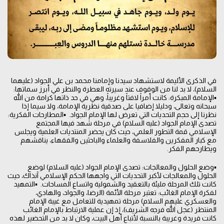
في الذكرى الأليمة لاستشهاد سيدنا وإمامنا محمد بن علي الجواد (عليهما
السلام)، لا بد لنا من الوقوف عند سيرته العطرة والنظر في أبرز سماتها:
▪️الإمامة المبكرة: كانت أمراً لافتاً وغريباً، وهي في حد ذاتها كرامة من الله
سبحانه وتعالى، ودليلا إضافيا على صدقية نظرية الإمامة، ولا سيما إذا
نظرنا إلى حجم التحديات التي تعرض لها الإمام الجواد. ▪️المطارحات الفكرية:
تصدى الإمام الجواد (عليه السلام) في مرحلة شهد فيها المجتمع
الإسلامي قمة التطور العلمي، حيث كان يحضر المنتديات العلمية ويجلس
مع كبار المفكرين والفلاسفة والعلماء والباحثين والفقهاء، يناقشهم
ويطارحهم الفكر.
▪️وضع الحلول والمعالجات: تصدى الإمام الجواد (عليه السلام) لوضع
الحلول والمعالجات لأكبر التحديات التي واجهها الحكم الإسلامي آنذاك، حيث
كانت تلك المرحلة مليئة بالتعقيد والشمولية واتساع المساحات. ▪️التمهيد
لفكرة الإمام الغائب: تعتبر مرحلة الأئمة (الرضا، والجواد، والهادي،
والعسكري عليهم السلام) مرحلة تمهيدية للتعامل مع غيبة الإمام
المنتظر (عجل الله فرجه الشريف)، إذ إن عملية الارتباط بالإمام الغائب
كانت فريدة وغريبة بالنسبة لأتباع أهل البيت، وكان لا بد من التحضير لهذه