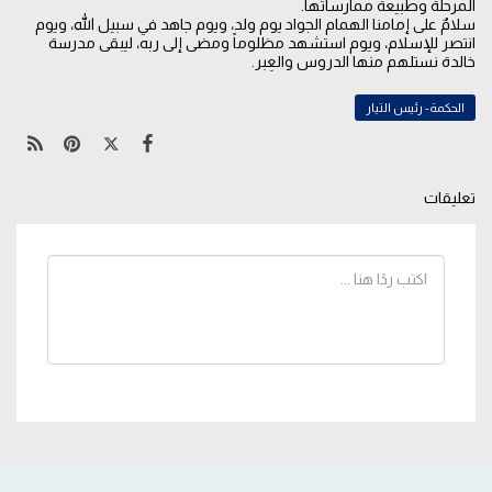
المرحلة وطبيعة ممارساتها.
سلامٌ على إمامنا الهمام الجواد يوم ولد، ويوم جاهد في سبيل الله، ويوم
انتصر للإسلام، ويوم استشهد مظلوماً ومضى إلى ربه، ليبقى مدرسة
خالدة نستلهم منها الدروس والعِبر.
الحكمة- رئيس التيار
تعليقات